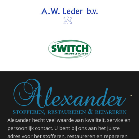
Alexander hecht veel waarde aan kwaliteit, service en
persoonlijk contact. U bent bij ons aan het juiste
adres voor het stofferen, restaureren en repareren