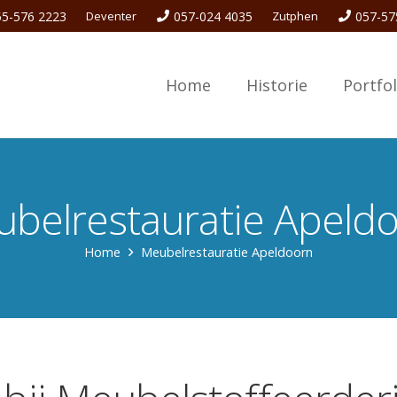
55-576 2223
Deventer
057-024 4035
Zutphen
057-57
Home
Historie
Portfol
belrestauratie Apeld
Home
Meubelrestauratie Apeldoorn