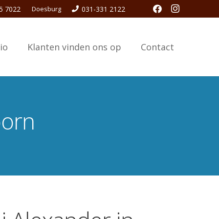
5 7022
Doesburg
031-331 2122
io
Klanten vinden ons op
Contact
oorn