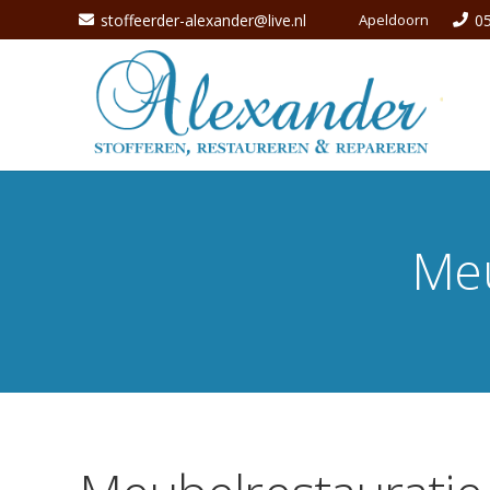
stoffeerder-alexander@live.nl
Apeldoorn
0
Meu